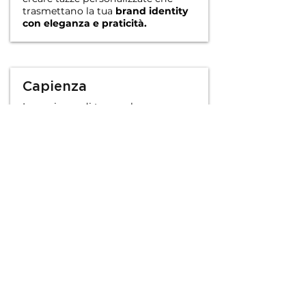
trasmettano la tua
brand identity
con eleganza e praticità.
Capienza
La capienza di tazze o borracce
personalizzate è un elemento
chiave per
adattare il gadget alle
esigenze del tuo pubblico.
Maior
Group offre una
vasta gamma di
formati
, da versioni compatte a
quelle più capienti, per garantire
funzionalità e praticità. Scegli la
capienza ideale per creare accessori
personalizzati che
promuovano il
tuo brand in modo versatile e su
misura
.