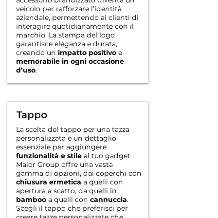
accessorio brandizzato diventa un
veicolo per rafforzare l’identità
aziendale, permettendo ai clienti di
interagire quotidianamente con il
marchio. La stampa del logo
garantisce eleganza e durata,
creando un
impatto positivo
e
memorabile in ogni occasione
d’uso
.
Tappo
La scelta del tappo per una tazza
personalizzata è un dettaglio
essenziale per aggiungere
funzionalità e stile
al tuo gadget.
Maior Group offre una vasta
gamma di opzioni, dai coperchi con
chiusura ermetica
a quelli con
apertura a scatto, da quelli in
bamboo
a quelli con
cannuccia
.
Scegli il tappo che preferisci per
creare tazze personalizzate che