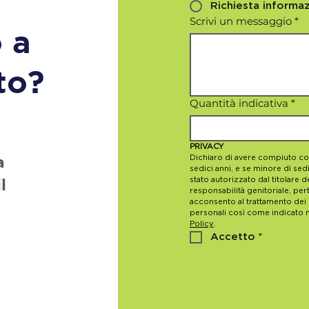
Richiesta informaz
Scrivi un messaggio
*
 a
to?
Quantità indicativa
*
PRIVACY
a
Dichiaro di avere compiuto co
sedici anni, e se minore di sedi
l
stato autorizzato dal titolare de
responsabilità genitoriale, pert
acconsento al trattamento dei m
personali così come indicato n
Policy
.
Accetto
*